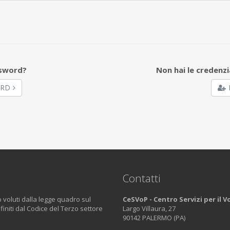
ssword?
Non hai le credenzi
ORD
Contatti
o voluti dalla legge quadro sul
CeSVoP - Centro Servizi per il 
efiniti dal Codice del Terzo settore
Largo Villaura, 27
90142 PALERMO (PA)