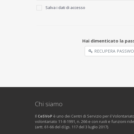
Salva i dati di accesso
Hai dimenticato la pa
RECUPERA PASSW
Chi siamo
Il
CeSVoP
è uno dei Centri di Servizio per il Volontariat
volontariato 11-8-1991, n. 266 e con ruoli e funzioni rid
(artt. 61-66 del d.lgs. 117 del 3 luglio 2017).