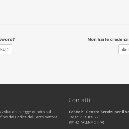
ssword?
Non hai le credenzi
ORD
Contatti
o voluti dalla legge quadro sul
CeSVoP - Centro Servizi per il 
efiniti dal Codice del Terzo settore
Largo Villaura, 27
90142 PALERMO (PA)