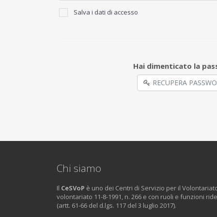
Salva i dati di accesso
Hai dimenticato la pa
RECUPERA PASSW
Chi siamo
Il
CeSVoP
è uno dei Centri di Servizio per il Volontariat
volontariato 11-8-1991, n. 266 e con ruoli e funzioni rid
(artt. 61-66 del d.lgs. 117 del 3 luglio 2017).